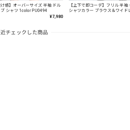
け感】オーバーサイズ 半袖 ドル
【上下で即コーデ】フリル 半袖
シャツ 1color PU0494
シャツカラー ブラウス＆ワイド
ツ（上下個別） 1color ST0219
¥7,980
最近チェックした商品