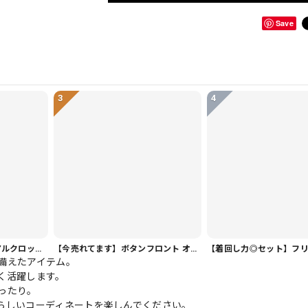
Save
3
4
【ヘビロテ人気】カジュアルクロップドパンツ PT0341
【今売れてます】ボタンフロント オーバーサイズ 半袖 シャツワンピース 1color ON1035
備えたアイテム。
く活躍します。
ったり。
らしいコーディネートを楽しんでください。