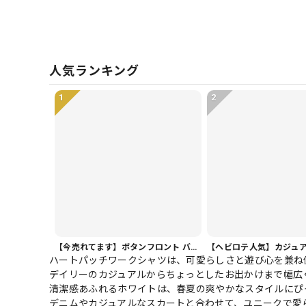
人気ランキング
1
2
【今売れてます】ボタンフロント バルーンシルエット ハーフ丈 パンツ 1color PT0407
ハートパッチワークシャツは、可愛らしさと遊び心を兼ね
デイリーのカジュアルからちょっとしたお出かけまで幅広
清潔感あふれるホワイトは、春夏の爽やかなスタイルにぴ
デニムやカジュアルなスカートと合わせて、ユニークで愛