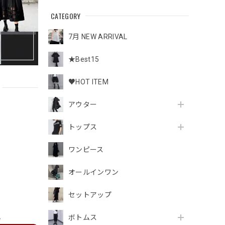
CATEGORY
7月 NEW ARRIVAL
★Best15
♥HOT ITEM
アウター
トップス
ワンピース
オールインワン
セットアップ
ボトムス
e