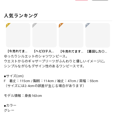
人気ランキング
1
2
3
4
【今売れてます】ボタンフロント バルーンシルエット ハーフ丈 パンツ 1color PT0407
【ヘビロテ人気】カジュアルクロップドパンツ PT0341
【今売れてます】ボタンフロント オーバーサイズ 半袖 シャツワンピース 1color ON1035
【着回し力◎セット】フリル 半袖 クロップド シャツカラー ブラウス＆ワイドレッグパンツ（上下個別） 1color ST0219
ゆったりシルエットのシャツワンピース。
ウエストからのギャザープリーツがふんわりと優しいイメージに。
シンプルながらもデザイン性のあるワンピースです。
■サイズ(cm)
F 着丈：115cm / 胸囲：114cm / 袖丈：47cm / 肩幅：55cm
（サイズには2-4cmの誤差が生じる場合があります）
モデル情報：身長163cm
■カラー
グレー