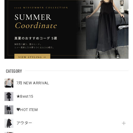
CATEGORY
7月 NEW ARRIVAL
★Best15
♥HOT ITEM
アウター