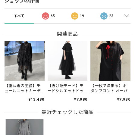
ショップの評価
すべて
65
19
23
関連商品
【重ね着の主役】チ
【抜け感モード】モ
【一枚で決まる】ボ
ュールニットカーデ
ードシルエットドッ
タンフロント オーバ
ィガンワンピース
キングシャツワンピ
ーサイズ 半袖 シャツ
¥13,480
¥7,980
¥7,980
ON0657
ース ON0827
ワンピース 1color
ON1035
最近チェックした商品