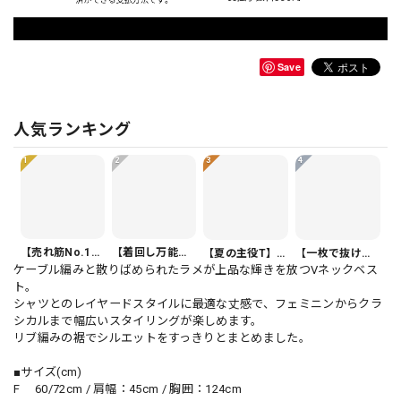
Save
人気ランキング
1
2
3
4
【売れ筋No.1】ボタンフロント バルーンシルエット ハーフ丈 パンツ 1color PT0407
【着回し万能】カジュアルクロップドパンツ PT0341
【夏の主役T】Vネック 半袖 アシンメトリー裾 ゆったり カットソー 1color T0508
【一枚で抜け感】オーバーサイズ 半袖 ドルマンスリーブ シャツ 1color PU0494
ケーブル編みと散りばめられたラメが上品な輝きを放つVネックベス
ト。
シャツとのレイヤードスタイルに最適な丈感で、フェミニンからクラ
シカルまで幅広いスタイリングが楽しめます。
リブ編みの裾でシルエットをすっきりとまとめました。
■サイズ(cm)
F 60/72cm / 肩幅：45cm / 胸囲：124cm