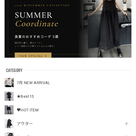
CATEGORY
7月 NEW ARRIVAL
★Best15
♥HOT ITEM
アウター