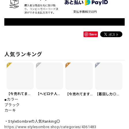
Save
人気ランキング
1
2
3
4
【今売れてます】ボタンフロント バルーンシルエット ハーフ丈 パンツ 1color PT0407
【ヘビロテ人気】カジュアルクロップドパンツ PT0341
【今売れてます】ボタンフロント オーバーサイズ 半袖 シャツワンピース 1color ON1035
【着回し力◎セット】フリル 半袖 クロップド シャツカラー ブラウス＆ワイドレッグパンツ（上下個別） 1color ST0219
■カラー
ブラック
カーキ
・StyleSombreの人気Ranking◎
https://www.stylesombre.shop/categories/4361483