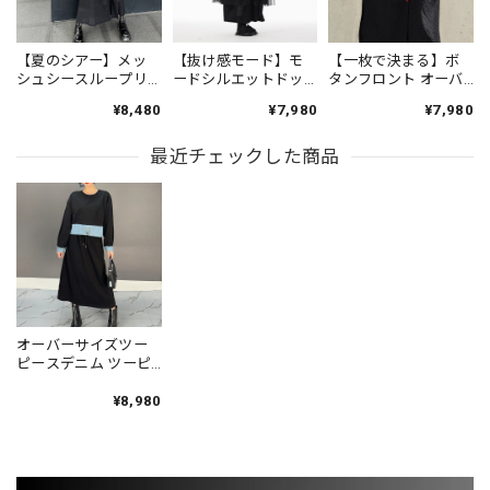
【夏のシアー】メッ
【抜け感モード】モ
【一枚で決まる】ボ
シュシースループリ
ードシルエットドッ
タンフロント オーバ
ーツワンピース
キングシャツワンピ
ーサイズ 半袖 シャツ
¥8,480
¥7,980
¥7,980
ON0732
ース ON0827
ワンピース 1color
ON1035
最近チェックした商品
オーバーサイズツー
ピースデニム ツーピ
ーススーツ 2color
ON0786
¥8,980