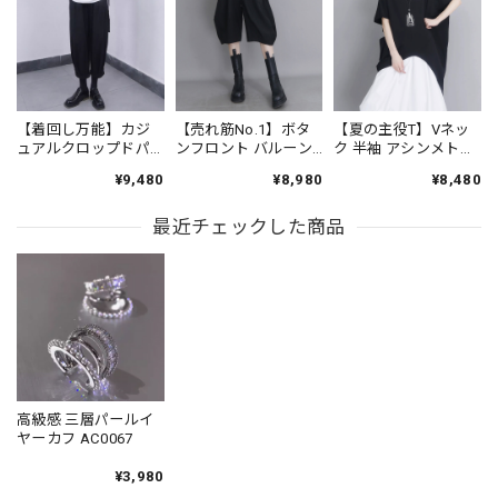
【着回し万能】カジ
【売れ筋No.1】ボタ
【夏の主役T】Vネッ
ュアルクロップドパ
ンフロント バルーン
ク 半袖 アシンメトリ
ンツ PT0341
シルエット ハーフ丈
ー裾 ゆったり カット
¥9,480
¥8,980
¥8,480
パンツ 1color PT0407
ソー 1color T0508
最近チェックした商品
高級感 三層パールイ
ヤーカフ AC0067
¥3,980