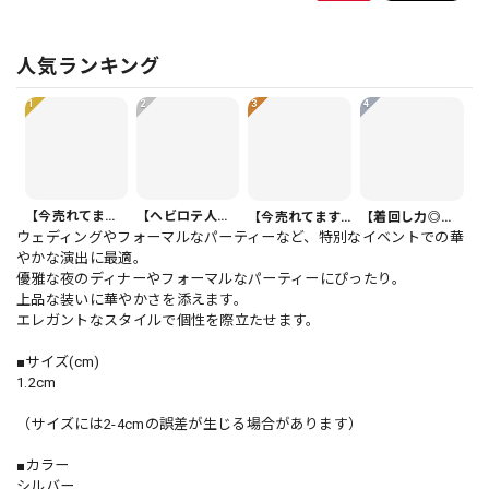
人気ランキング
1
2
3
4
【今売れてます】ボタンフロント バルーンシルエット ハーフ丈 パンツ 1color PT0407
【ヘビロテ人気】カジュアルクロップドパンツ PT0341
【今売れてます】ボタンフロント オーバーサイズ 半袖 シャツワンピース 1color ON1035
【着回し力◎セット】フリル 半袖 クロップド シャツカラー ブラウス＆ワイドレッグパンツ（上下個別） 1color ST0219
ウェディングやフォーマルなパーティーなど、特別なイベントでの華
やかな演出に最適。
優雅な夜のディナーやフォーマルなパーティーにぴったり。
上品な装いに華やかさを添えます。
エレガントなスタイルで個性を際立たせます。
■サイズ(cm)
1.2cm
（サイズには2-4cmの誤差が生じる場合があります）
■カラー
シルバー