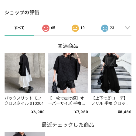
ショップの評価
すべて
65
19
23
関連商品
バックスリット モノ
【一枚で抜け感】オ
【上下で即コーデ】
クロスタイル ST0004
ーバーサイズ 半袖 ド
フリル 半袖 クロップ
ルマンスリーブ シャ
ド シャツカラー ブラ
¥6,980
¥7,980
¥8,480
ツ 1color PU0494
ウス＆ワイドレッグ
パンツ（上下個別）
最近チェックした商品
1color ST0219