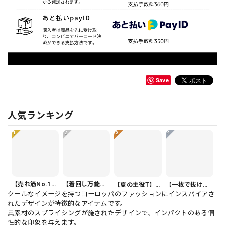
Save
人気ランキング
1
2
3
4
【売れ筋No.1】ボタンフロント バルーンシルエット ハーフ丈 パンツ 1color PT0407
【着回し万能】カジュアルクロップドパンツ PT0341
【夏の主役T】Vネック 半袖 アシンメトリー裾 ゆったり カットソー 1color T0508
【一枚で抜け感】オーバーサイズ 半袖 ドルマンスリーブ シャツ 1color PU0494
クールなイメージを持つヨーロッパのファッションにインスパイアさ
れたデザインが特徴的なアイテムです。
異素材のスプライシングが施されたデザインで、インパクトのある個
性的な印象を与えます。