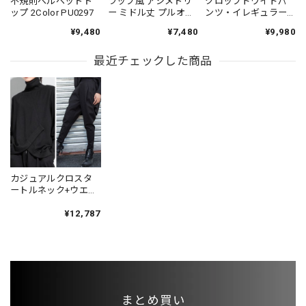
不規則ベルベットト
ラップ風 アシメトリ
クロップドワイドパ
ップ 2Color PU0297
ー ミドル丈 プルオー
ンツ・イレギュラー
バーベスト 1color
アウター・シャツ セ
¥9,480
¥7,480
¥9,980
PU0427
ットアップ（3点個
別） PT0445
最近チェックした商品
カジュアルクロスタ
ートルネック+ウエス
トランタンハーレム
パンツ セットアップ
¥12,787
ST0051