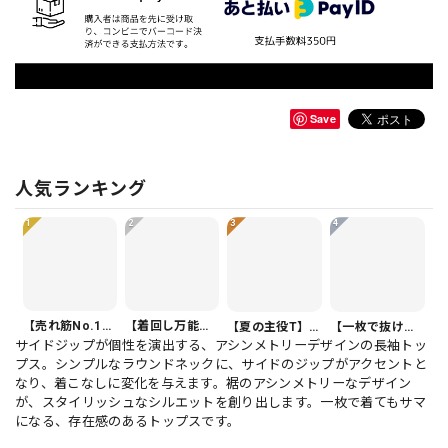
Save
人気ランキング
1
2
3
4
【売れ筋No.1】ボタンフロント バルーンシルエット ハーフ丈 パンツ 1color PT0407
【着回し万能】カジュアルクロップドパンツ PT0341
【夏の主役T】Vネック 半袖 アシンメトリー裾 ゆったり カットソー 1color T0508
【一枚で抜け感】オーバーサイズ 半袖 ドルマンスリーブ シャツ 1color PU0494
サイドジップが個性を演出する、アシンメトリーデザインの長袖トッ
プス。シンプルなラウンドネックに、サイドのジップがアクセントと
なり、着こなしに変化を与えます。裾のアシンメトリーなデザイン
が、スタイリッシュなシルエットを創り出します。一枚で着てもサマ
になる、存在感のあるトップスです。