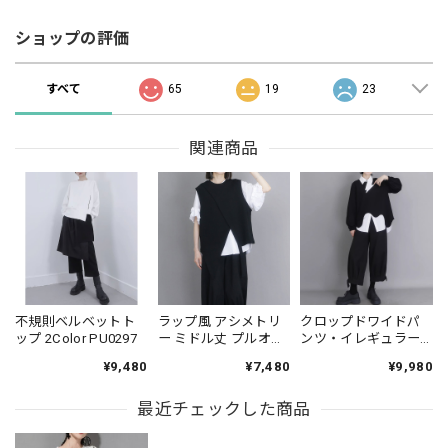
ショップの評価
すべて
65
19
23
関連商品
不規則ベルベットト
ラップ風 アシメトリ
クロップドワイドパ
ップ 2Color PU0297
ー ミドル丈 プルオー
ンツ・イレギュラー
バーベスト 1color
アウター・シャツ セ
¥9,480
¥7,480
¥9,980
PU0427
ットアップ（3点個
別） PT0445
最近チェックした商品