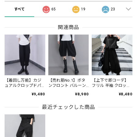
すべて
65
19
23
関連商品
【着回し万能】カジ
【売れ筋No.1】ボタ
【上下で即コーデ】
ュアルクロップドパ
ンフロント バルーン
フリル 半袖 クロップ
ンツ PT0341
シルエット ハーフ丈
ド シャツカラー ブラ
¥9,480
¥8,980
¥8,480
パンツ 1color PT0407
ウス＆ワイドレッグ
パンツ（上下個別）
最近チェックした商品
1color ST0219