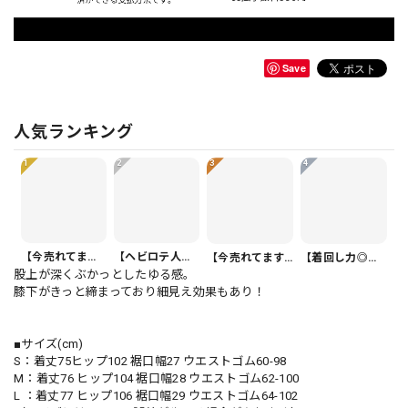
Save
人気ランキング
1
2
3
4
【今売れてます】ボタンフロント バルーンシルエット ハーフ丈 パンツ 1color PT0407
【ヘビロテ人気】カジュアルクロップドパンツ PT0341
【今売れてます】ボタンフロント オーバーサイズ 半袖 シャツワンピース 1color ON1035
【着回し力◎セット】フリル 半袖 クロップド シャツカラー ブラウス＆ワイドレッグパンツ（上下個別） 1color ST0219
股上が深くぶかっとしたゆる感。
膝下がきっと締まっており細見え効果もあり！
■サイズ(cm)
S：着丈75ヒップ102 裾口幅27 ウエストゴム60-98
M：着丈76 ヒップ104 裾口幅28 ウエストゴム62-100
L ：着丈77 ヒップ106 裾口幅29 ウエストゴム64-102