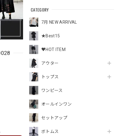
CATEGORY
7月 NEW ARRIVAL
★Best15
♥HOT ITEM
028
アウター
トップス
ワンピース
オールインワン
セットアップ
ボトムス
e