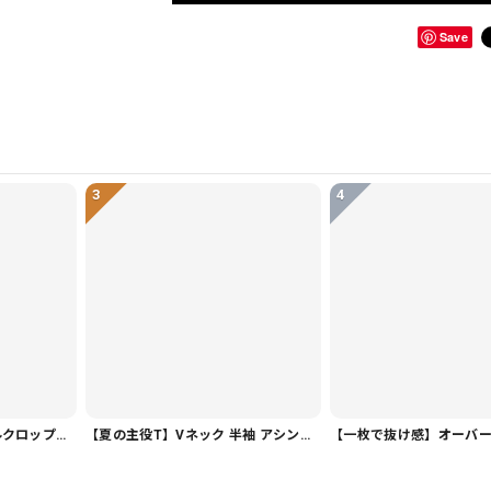
Save
3
4
【着回し万能】カジュアルクロップドパンツ PT0341
【夏の主役T】Vネック 半袖 アシンメトリー裾 ゆったり カットソー 1color T0508