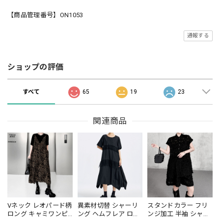
【商品管理番号】ON1053
通報する
ショップの評価
すべて
65
19
23
関連商品
Vネック レオパード柄
異素材切替 シャーリ
スタンドカラー フリ
ロング キャミワンピ
ング ヘムフレア ロン
ンジ加工 半袖 シャツ