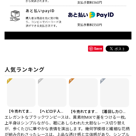
Save
人気ランキング
1
2
3
4
【今売れてます】ボタンフロント バルーンシルエット ハーフ丈 パンツ 1color PT0407
【ヘビロテ人気】カジュアルクロップドパンツ PT0341
【今売れてます】ボタンフロント オーバーサイズ 半袖 シャツワンピース 1color ON1035
【着回し力◎セット】フリル 半袖 クロップド シャツカラー ブラウス＆ワイドレッグパンツ（上下個別） 1color ST0219
エレガントなブラックワンピースは、異素材MIXで差をつける一枚。
上半身はシンプルながら、裾にあしらわれた大胆なレース切り替え
が、歩くたびに華やかな表情を演出します。幾何学模様と繊細な花柄
が組み合わさったレースは、上品な透け感と立体感があり、シンプル