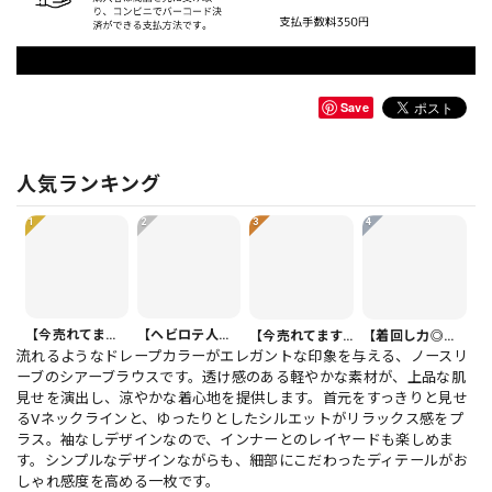
Save
人気ランキング
1
2
3
4
【今売れてます】ボタンフロント バルーンシルエット ハーフ丈 パンツ 1color PT0407
【ヘビロテ人気】カジュアルクロップドパンツ PT0341
【今売れてます】ボタンフロント オーバーサイズ 半袖 シャツワンピース 1color ON1035
【着回し力◎セット】フリル 半袖 クロップド シャツカラー ブラウス＆ワイドレッグパンツ（上下個別） 1color ST0219
流れるようなドレープカラーがエレガントな印象を与える、ノースリ
ーブのシアーブラウスです。透け感のある軽やかな素材が、上品な肌
見せを演出し、涼やかな着心地を提供します。首元をすっきりと見せ
るVネックラインと、ゆったりとしたシルエットがリラックス感をプ
ラス。袖なしデザインなので、インナーとのレイヤードも楽しめま
す。シンプルなデザインながらも、細部にこだわったディテールがお
しゃれ感度を高める一枚です。