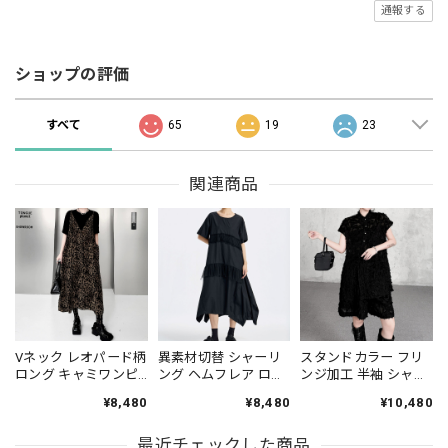
通報する
ショップの評価
すべて
65
19
23
関連商品
Vネック レオパード柄
異素材切替 シャーリ
スタンドカラー フリ
ロング キャミワンピ
ング ヘムフレア ロン
ンジ加工 半袖 シャツ
ース 1color ON1058
グ ワンピース 2color
＆ショートパンツ
¥8,480
¥8,480
¥10,480
ON1063
1color ST0241
最近チェックした商品