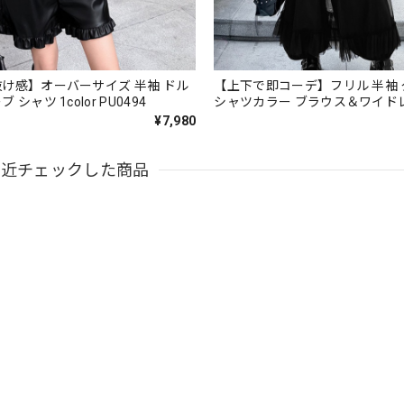
け感】オーバーサイズ 半袖 ドル
【上下で即コーデ】フリル 半袖
シャツ 1color PU0494
シャツカラー ブラウス＆ワイド
ツ（上下個別） 1color ST0219
¥7,980
最近チェックした商品