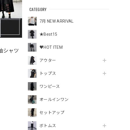
CATEGORY
7月 NEW ARRIVAL
★Best15
♥HOT ITEM
袖シャツ
アウター
トップス
ワンピース
オールインワン
セットアップ
ボトムス