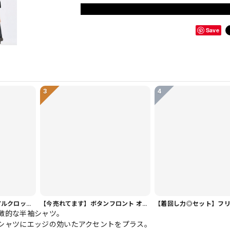
Save
3
4
【ヘビロテ人気】カジュアルクロップドパンツ PT0341
【今売れてます】ボタンフロント オーバーサイズ 半袖 シャツワンピース 1color ON1035
徴的な半袖シャツ。
シャツにエッジの効いたアクセントをプラス。