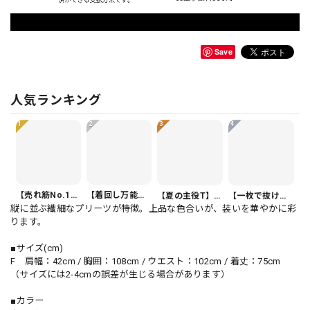
Save
人気ランキング
1
2
3
4
【売れ筋No.1】ボタンフロント バルーンシルエット ハーフ丈 パンツ 1color PT0407
【着回し万能】カジュアルクロップドパンツ PT0341
【夏の主役T】Vネック 半袖 アシンメトリー裾 ゆったり カットソー 1color T0508
【一枚で抜け感】オーバーサイズ 半袖 ドルマンスリーブ シャツ 1color PU0494
縦に並ぶ繊細なプリーツが特徴。上品な色合いが、装いを華やかに彩
ります。
■サイズ(cm)
F 肩幅：42cm / 胸囲：108cm / ウエスト：102cm / 着丈：75cm
（サイズには2-4cmの誤差が生じる場合があります）
■カラー