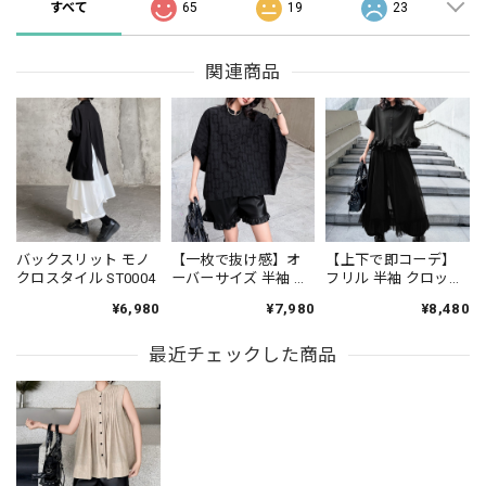
すべて
65
19
23
関連商品
バックスリット モノ
【一枚で抜け感】オ
【上下で即コーデ】
クロスタイル ST0004
ーバーサイズ 半袖 ド
フリル 半袖 クロップ
ルマンスリーブ シャ
ド シャツカラー ブラ
¥6,980
¥7,980
¥8,480
ツ 1color PU0494
ウス＆ワイドレッグ
パンツ（上下個別）
最近チェックした商品
1color ST0219