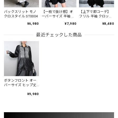
バックスリット モノ
【一枚で抜け感】オ
【上下で即コーデ】
クロスタイル ST0004
ーバーサイズ 半袖 ド
フリル 半袖 クロップ
ルマンスリーブ シャ
ド シャツカラー ブラ
¥6,980
¥7,980
¥8,480
ツ 1color PU0494
ウス＆ワイドレッグ
パンツ（上下個別）
最近チェックした商品
1color ST0219
ボタンフロント オー
バーサイズ ヒップ丈
シャツ 1color BL0597
¥9,980