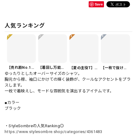
Save
人気ランキング
1
2
3
4
【売れ筋No.1】ボタンフロント バルーンシルエット ハーフ丈 パンツ 1color PT0407
【着回し万能】カジュアルクロップドパンツ PT0341
【夏の主役T】Vネック 半袖 アシンメトリー裾 ゆったり カットソー 1color T0508
【一枚で抜け感】オーバーサイズ 半袖 ドルマンスリーブ シャツ 1color PU0494
ゆったりとしたオーバーサイズのシャツ。
胸元から襟、袖口にかけての輝く装飾が、クールなアクセントをプラ
スします。
一枚で着映えし、モードな雰囲気を演出するアイテムです。
■カラー
ブラック
・StyleSombreの人気Ranking◎
https://www.stylesombre.shop/categories/4361483