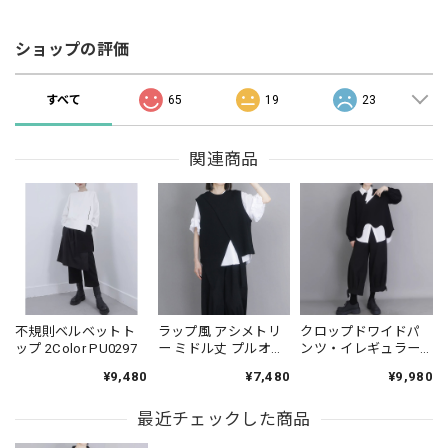
ショップの評価
すべて
65
19
23
関連商品
不規則ベルベットト
ラップ風 アシメトリ
クロップドワイドパ
ップ 2Color PU0297
ー ミドル丈 プルオー
ンツ・イレギュラー
バーベスト 1color
アウター・シャツ セ
¥9,480
¥7,480
¥9,980
PU0427
ットアップ（3点個
別） PT0445
最近チェックした商品