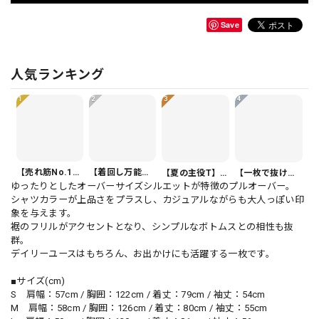
Save
人気ランキング
1
2
3
4
【売れ筋No.1】ボタンフロント バルーンシルエット ハーフ丈 パンツ 1color PT0407
【着回し万能】カジュアルクロップドパンツ PT0341
【夏の主役T】Vネック 半袖 アシンメトリー裾 ゆったり カットソー 1color T0508
【一枚で抜け感】オーバーサイズ 半袖 ドルマンスリーブ シャツ 1color PU0494
ゆったりとしたオーバーサイズシルエットが特徴のプルオーバー。
シャツカラーが上品さをプラスし、カジュアルながらも大人っぽい印
象を与えます。
裾のフリルがアクセントとなり、シンプルなボトムスとの相性も抜
群。
デイリーユースはもちろん、お出かけにも活躍する一枚です。
■サイズ(cm)
S 肩幅：57cm / 胸囲：122cm / 着丈：79cm / 袖丈：54cm
M 肩幅：58cm / 胸囲：126cm / 着丈：80cm / 袖丈：55cm