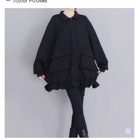
ー 1color PU0486