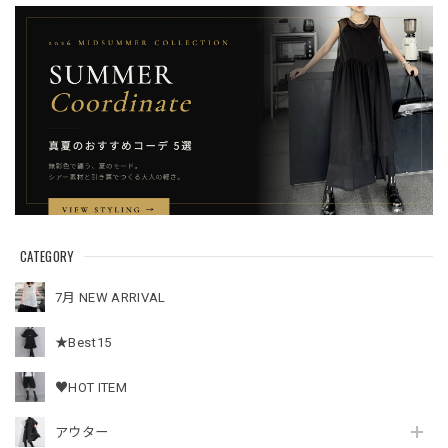
CATEGORY
7月 NEW ARRIVAL
★Best15
♥HOT ITEM
アウター