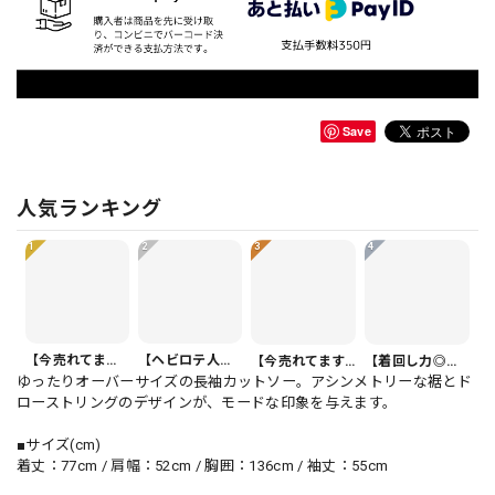
Save
人気ランキング
1
2
3
4
【今売れてます】ボタンフロント バルーンシルエット ハーフ丈 パンツ 1color PT0407
【ヘビロテ人気】カジュアルクロップドパンツ PT0341
【今売れてます】ボタンフロント オーバーサイズ 半袖 シャツワンピース 1color ON1035
【着回し力◎セット】フリル 半袖 クロップド シャツカラー ブラウス＆ワイドレッグパンツ（上下個別） 1color ST0219
ゆったりオーバーサイズの長袖カットソー。アシンメトリーな裾とド
ローストリングのデザインが、モードな印象を与えます。
■サイズ(cm)
着丈：77cm / 肩幅：52cm / 胸囲：136cm / 袖丈：55cm