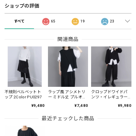
ショップの評価
すべて
65
19
23
関連商品
不規則ベルベットト
ラップ風 アシメトリ
クロップドワイドパ
ップ 2Color PU0297
ー ミドル丈 プルオー
ンツ・イレギュラー
バーベスト 1color
アウター・シャツ セ
¥9,480
¥7,480
¥9,980
PU0427
ットアップ（3点個
別） PT0445
最近チェックした商品