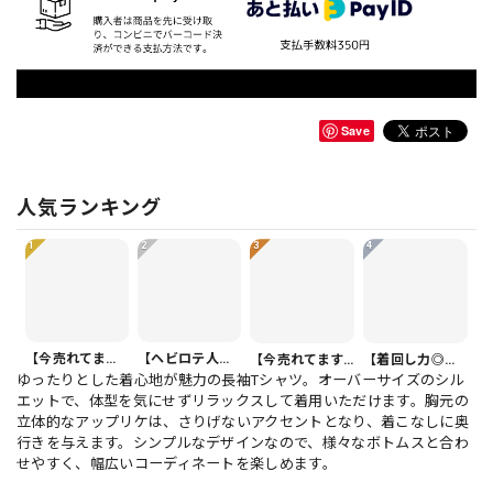
Save
人気ランキング
1
2
3
4
【今売れてます】ボタンフロント バルーンシルエット ハーフ丈 パンツ 1color PT0407
【ヘビロテ人気】カジュアルクロップドパンツ PT0341
【今売れてます】ボタンフロント オーバーサイズ 半袖 シャツワンピース 1color ON1035
【着回し力◎セット】フリル 半袖 クロップド シャツカラー ブラウス＆ワイドレッグパンツ（上下個別） 1color ST0219
ゆったりとした着心地が魅力の長袖Tシャツ。オーバーサイズのシル
エットで、体型を気にせずリラックスして着用いただけます。胸元の
立体的なアップリケは、さりげないアクセントとなり、着こなしに奥
行きを与えます。シンプルなデザインなので、様々なボトムスと合わ
せやすく、幅広いコーディネートを楽しめます。