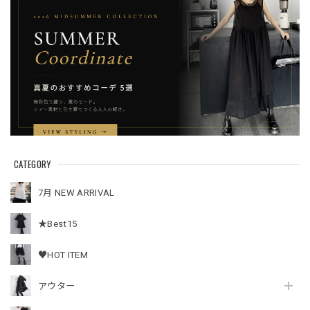
CATEGORY
7月 NEW ARRIVAL
★Best15
♥HOT ITEM
アウター