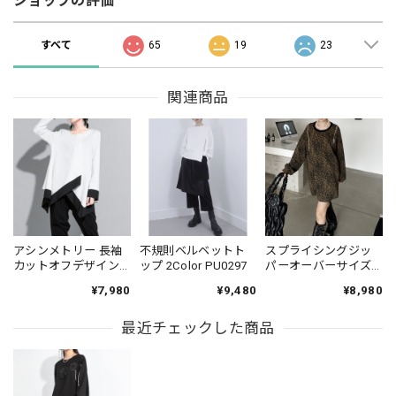
ショップの評価
すべて
65
19
23
関連商品
アシンメトリー 長袖
不規則ベルベットト
スプライシングジッ
カットオフデザイン
ップ 2Color PU0297
パーオーバーサイズ
カットソー 2color
スウェット PU0333
¥7,980
¥9,480
¥8,980
T0123
最近チェックした商品