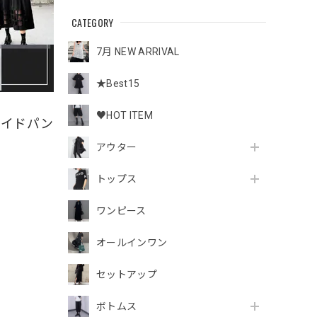
CATEGORY
7月 NEW ARRIVAL
★Best15
♥HOT ITEM
ワイドパン
アウター
トップス
ワンピース
オールインワン
セットアップ
ボトムス