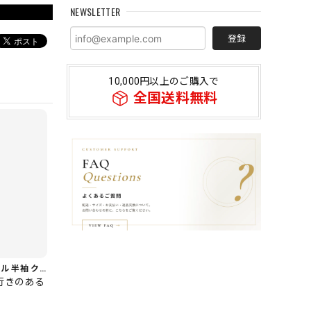
NEWSLETTER
登録
10,000円以上のご購入で
全国送料無料
【着回し力◎セット】フリル 半袖 クロップド シャツカラー ブラウス＆ワイドレッグパンツ（上下個別） 1color ST0219
行きのある
。