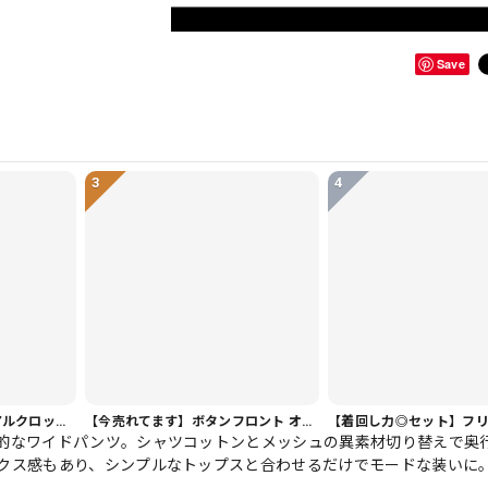
Save
3
4
【ヘビロテ人気】カジュアルクロップドパンツ PT0341
【今売れてます】ボタンフロント オーバーサイズ 半袖 シャツワンピース 1color ON1035
的なワイドパンツ。シャツコットンとメッシュの異素材切り替えで奥
クス感もあり、シンプルなトップスと合わせるだけでモードな装いに