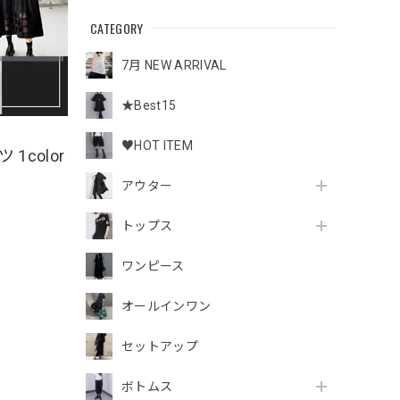
CATEGORY
7月 NEW ARRIVAL
★Best15
♥HOT ITEM
1color
アウター
トップス
ワンピース
オールインワン
セットアップ
ボトムス