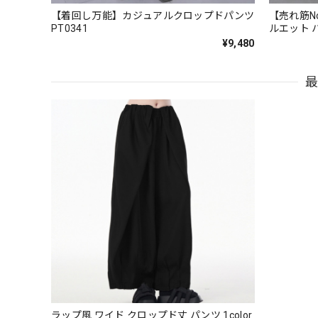
【着回し万能】カジュアルクロップドパンツ
【売れ筋N
PT0341
ルエット ハー
¥9,480
ラップ風 ワイド クロップド丈 パンツ 1color