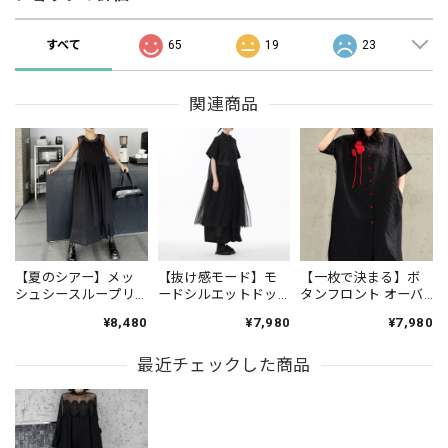
すべて
65
19
23
関連商品
【夏のシアー】メッ
【抜け感モード】モ
【一枚で決まる】ボ
シュシースループリ
ードシルエットドッ
タンフロント オーバ
ーツワンピース
キングシャツワンピ
ーサイズ 半袖 シャツ
¥8,480
¥7,980
¥7,980
ON0732
ース ON0827
ワンピース 1color
ON1035
最近チェックした商品