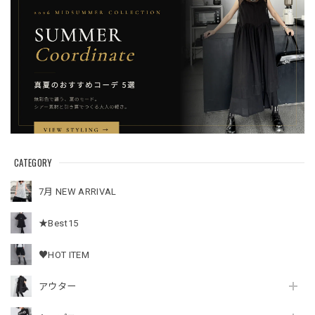
CATEGORY
7月 NEW ARRIVAL
★Best15
♥HOT ITEM
アウター