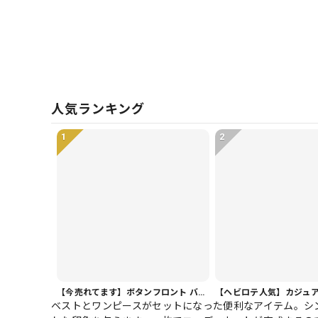
人気ランキング
1
2
【今売れてます】ボタンフロント バルーンシルエット ハーフ丈 パンツ 1color PT0407
ベストとワンピースがセットになった便利なアイテム。シ