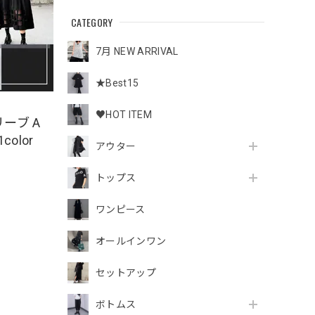
CATEGORY
7月 NEW ARRIVAL
★Best15
♥HOT ITEM
ーブ A
olor
アウター
トップス
ワンピース
オールインワン
セットアップ
ボトムス