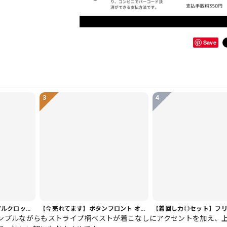
Save
3
4
【ヘビロテ人気】カジュアルクロップドパンツ PT0341
【今売れてます】ボタンフロント オーバーサイズ 半袖 シャツワンピース 1color ON1035
ンプルながらもストライプ柄ベストが着こなしにアクセントを加え、