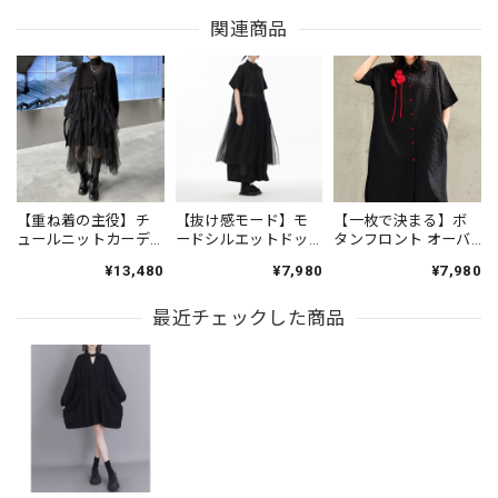
関連商品
【重ね着の主役】チ
【抜け感モード】モ
【一枚で決まる】ボ
ュールニットカーデ
ードシルエットドッ
タンフロント オーバ
ィガンワンピース
キングシャツワンピ
ーサイズ 半袖 シャツ
¥13,480
¥7,980
¥7,980
ON0657
ース ON0827
ワンピース 1color
ON1035
最近チェックした商品