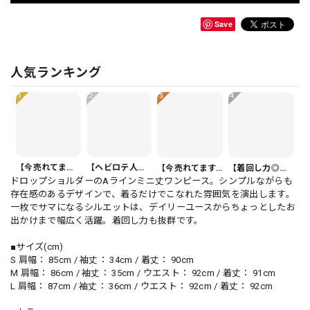
Save
人気ランキング
1
2
3
4
【今売れてます】ボタンフロント バルーンシルエット ハーフ丈 パンツ 1color PT0407
【ヘビロテ人気】カジュアルクロップドパンツ PT0341
【今売れてます】ボタンフロント オーバーサイズ 半袖 シャツワンピース 1color ON1035
【着回し力◎セット】フリル 半袖 クロップド シャツカラー ブラウス＆ワイドレッグパンツ（上下個別） 1color ST0219
ドロップショルダーのAラインミニ丈ワンピース。シンプルながらも
存在感のあるデザインで、着るだけでこなれた雰囲気を演出します。
一枚でサマになるシルエットは、デイリーユースからちょっとしたお
出かけまで幅広く活躍。着回し力も抜群です。
■サイズ(cm)
S 肩幅： 85cm / 袖丈： 34cm / 着丈： 90cm
M 肩幅： 86cm / 袖丈： 35cm / ウエスト： 92cm / 着丈： 91cm
L 肩幅： 87cm / 袖丈： 36cm / ウエスト： 92cm / 着丈： 92cm